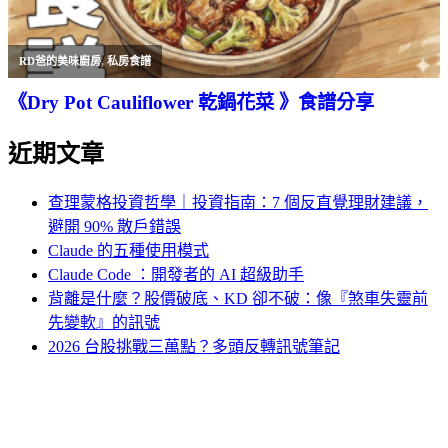
RD爸的美味廚房
,
私房食譜
《Dry Pot Cauliflower 乾鍋花菜 》食譜分享
近期文章
查理蒙格投資哲學｜投資指南：7 個反直覺理財建議，
避開 90% 散戶錯誤
Claude 的五種使用模式
Claude Code ：開發者的 AI 超級助手
背離是什麼？股價破底、KD 卻不破：像『煞車失靈前
先變軟』的訊號
2026 台股挑戰三萬點？多頭反轉訊號筆記