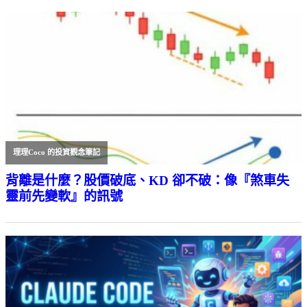
理理Coco 的投資觀念筆記
背離是什麼？股價破底、KD 卻不破：像『煞車失
靈前先變軟』的訊號