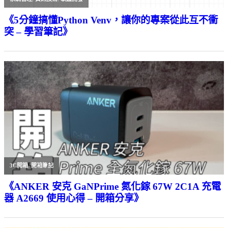
《5分鐘搞懂Python Venv，讓你的專案從此互不衝
突 – 學習筆記》
3C開箱
,
開箱筆記
《ANKER 安克 GaNPrime 氮化鎵 67W 2C1A 充電
器 A2669 使用心得 – 開箱分享》