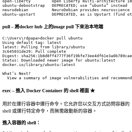
open-liberty         Open Liberty multi-architecture im
ubuntu-debootstrap   DEPRECATED; use “ubuntu” instead  
neurodebian          NeuroDebian provides neuroscience 
pull – 將docker hub 上的image pull 下來治本地端
C:\Users\rdpapa>docker pull ubuntu

Using default tag: latest

latest: Pulling from library/ubuntu

3c645031de29: Pull complete

Digest: sha256:1b8d8ff4777f36f19bfe73ee4df61e3a0b789cae
Status: Downloaded newer image for ubuntu:latest

docker.io/library/ubuntu:latest

What’s Next?

  View a summary of image vulnerabilities and recommend
exec – 進入 Docker Container 的 shell 裡面 ★
用於在運行容器中運行命令。它允許您以交互方式訪問容器的
shell 或運行特定命令，而無需啟動新的容器。
進入容器的 shell：