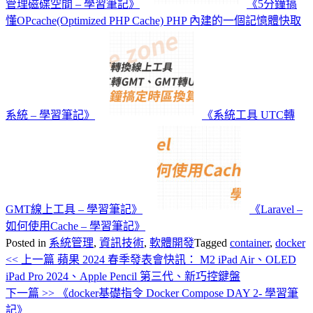
管理磁碟空間 – 學習筆記》
《5分鐘搞
懂OPcache(Optimized PHP Cache) PHP 內建的一個記憶體快取
系統 – 學習筆記》
《系統工具 UTC轉
GMT線上工具 – 學習筆記》
《Laravel –
如何使用Cache – 學習筆記》
Posted in
系統管理
,
資訊技術
,
軟體開發
Tagged
container
,
docker
<< 上一篇
蘋果 2024 春季發表會快訊： M2 iPad Air、OLED
文
iPad Pro 2024、Apple Pencil 第三代、新巧控鍵盤
章
下一篇 >>
《docker基礎指令 Docker Compose DAY 2- 學習筆
導
記》