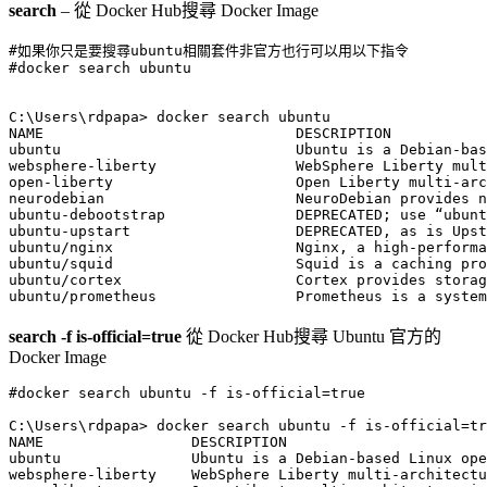
search
– 從 Docker Hub搜尋 Docker Image
#如果你只是要搜尋ubuntu相關套件非官方也行可以用以下指令

#docker search ubuntu 

C:\Users\rdpapa> docker search ubuntu

NAME                             DESCRIPTION           
ubuntu                           Ubuntu is a Debian-bas
websphere-liberty                WebSphere Liberty mult
open-liberty                     Open Liberty multi-arc
neurodebian                      NeuroDebian provides n
ubuntu-debootstrap               DEPRECATED; use “ubunt
ubuntu-upstart                   DEPRECATED, as is Upst
ubuntu/nginx                     Nginx, a high-performa
ubuntu/squid                     Squid is a caching pro
ubuntu/cortex                    Cortex provides storag
search -f is-official=true
從 Docker Hub搜尋 Ubuntu 官方的
Docker Image
#docker search ubuntu -f is-official=true

C:\Users\rdpapa> docker search ubuntu -f is-official=tr
NAME                 DESCRIPTION                       
ubuntu               Ubuntu is a Debian-based Linux ope
websphere-liberty    WebSphere Liberty multi-architectu