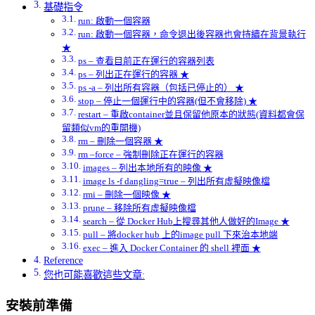
基礎指令
run: 啟動一個容器
run: 啟動一個容器，命令退出後容器也會持續在背景執行
★
ps – 查看目前正在運行的容器列表
ps – 列出正在運行的容器 ★
ps -a – 列出所有容器（包括已停止的） ★
stop – 停止一個運行中的容器(但不會移除) ★
restart – 重啟container並且保留他原本的狀態(資料都會保
留類似vm的重開機)
rm – 刪除一個容器 ★
rm –force – 強制刪除正在運行的容器
images – 列出本地所有的映像 ★
image ls -f dangling=true – 列出所有虛擬映像檔
rmi – 刪除一個映像 ★
prune – 移除所有虛擬映像檔
search – 從 Docker Hub上搜尋其他人做好的Image ★
pull – 將docker hub 上的image pull 下來治本地端
exec – 進入 Docker Container 的 shell 裡面 ★
Reference
您也可能喜歡這些文章:
安裝前準備