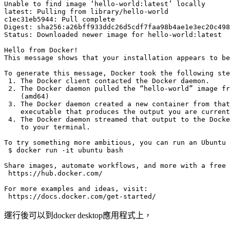
Unable to find image ‘hello-world:latest’ locally

latest: Pulling from library/hello-world

c1ec31eb5944: Pull complete

Digest: sha256:a26bff933ddc26d5cdf7faa98b4ae1e3ec20c498
Status: Downloaded newer image for hello-world:latest

Hello from Docker!

This message shows that your installation appears to be
To generate this message, Docker took the following ste
 1. The Docker client contacted the Docker daemon.

 2. The Docker daemon pulled the “hello-world” image fr
    (amd64)

 3. The Docker daemon created a new container from that
    executable that produces the output you are current
 4. The Docker daemon streamed that output to the Docke
    to your terminal.

To try something more ambitious, you can run an Ubuntu 
 $ docker run -it ubuntu bash

Share images, automate workflows, and more with a free 
 https://hub.docker.com/

For more examples and ideas, visit:

運行後可以到docker desktop應用程式上，