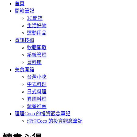
首頁
開箱筆記
3C開箱
生活好物
運動用品
資訊技術
軟體開發
系統管理
資料庫
美食開箱
台灣小吃
中式料理
日式料理
異國料理
聚餐推薦
理理Coco 的投資觀念筆記
理理Coco 的投資觀念筆記
: