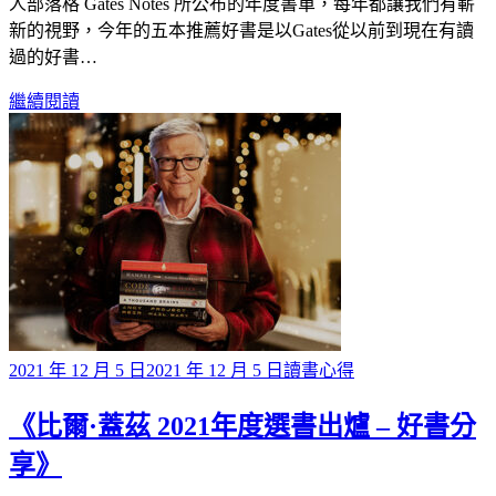
人部落格 Gates Notes 所公布的年度書單，每年都讓我們有嶄
新的視野，今年的五本推薦好書是以Gates從以前到現在有讀
過的好書…
繼續閱讀
Posted
2021 年 12 月 5 日
2021 年 12 月 5 日
讀書心得
on
《比爾·蓋茲 2021年度選書出爐 – 好書分
享》