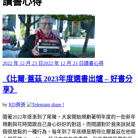
分類
讀書心得
Posted
2022 年 12 月 23 日
2022 年 12 月 23 日
讀書心得
on
《比爾·蓋茲 2023年度選書出爐 – 好書分
享》
by
RD爸爸
隨著2022年逐漸到了尾聲，大家開始規劃著明年度的一些新年
規劃與花時間跟自己身心好好的對話，而閱讀對於我來說就是
個很放鬆的一種行為，每年到了年底總是期待比爾蓋茲在他個