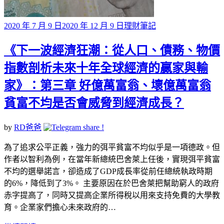
Posted
2020 年 7 月 9 日
2020 年 12 月 9 日
理財筆記
on
《下一波經濟狂潮：從人口、債務、物價
指數剖析未來十年全球經濟的贏家與輸
家》：第三章 好億萬富翁、壞億萬富翁
貧富不均是否會威脅到經濟成長？
by
RD爸爸
為了追求公平正義，強力的弭平貧富不均似乎是一項德政。但
作者以智利為例，在當年新總統巴舍萊上任後，實現弭平貧富
不均的選舉諾言，卻造成了GDP成長率從前任總統執政時期
的6%，降低到了3%。 主要原因在於巴舍萊把幫助窮人的政府
赤字提高了，同時又提高企業所得稅以用來支持免費的大學教
育。企業家們擔心未來政府的…