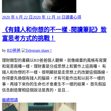
Posted
2020 年 6 月 22 日
2020 年 12 月 10 日
讀書心得
on
《有錢人和你想的不一樣 -閱讀筆記》致
富思考方式的挑戰！
by
RD爸爸
理財類型的書籍以RD爸爸個人觀察，就像繪畫的風格有寫實
和寫意兩種一樣，理財書是分成思想上和實作上這兩種。 有
錢人和你想的不一樣，很明顯就是走思想上的改變這個路線，
你得要先換個有錢人的腦袋，才有可能作出和以前不一樣的
事，再接下來你的生命也才會產生不一樣的結果。 首先假設
信念創造實相這個說法是真的，並且…
繼續閱讀