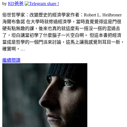
by
RD爸爸
俗世哲學家：改變歷史的經濟學家作者：Robert L. Heilbroner
海爾布魯諾 在大學時就修過經濟學，當時直覺覺得這是門很
硬有點無趣的課，後來也真的就這麼有一搭沒一搭的混過去
了，坦白講當初學了什麼腦子一片空白啊。 但這本書把經濟
當成是哲學的一個門派來討論，這馬上讓我感覺到耳目一新，
確實啊，…
繼續閱讀