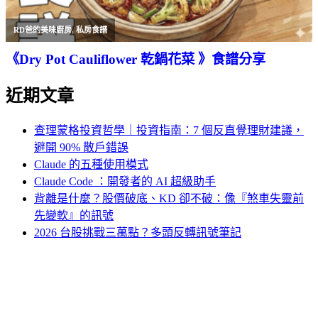
RD爸的美味廚房
,
私房食譜
《Dry Pot Cauliflower 乾鍋花菜 》食譜分享
近期文章
查理蒙格投資哲學｜投資指南：7 個反直覺理財建議，
避開 90% 散戶錯誤
Claude 的五種使用模式
Claude Code ：開發者的 AI 超級助手
背離是什麼？股價破底、KD 卻不破：像『煞車失靈前
先變軟』的訊號
2026 台股挑戰三萬點？多頭反轉訊號筆記