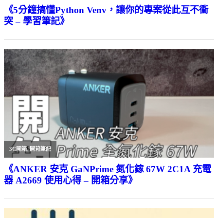
《5分鐘搞懂Python Venv，讓你的專案從此互不衝
突 – 學習筆記》
3C開箱
,
開箱筆記
《ANKER 安克 GaNPrime 氮化鎵 67W 2C1A 充電
器 A2669 使用心得 – 開箱分享》