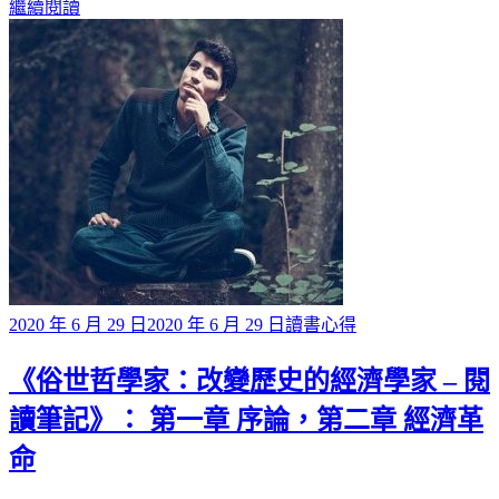
繼續閱讀
Posted
2020 年 6 月 29 日
2020 年 6 月 29 日
讀書心得
on
《俗世哲學家：改變歷史的經濟學家 – 閱
讀筆記》： 第一章 序論，第二章 經濟革
命