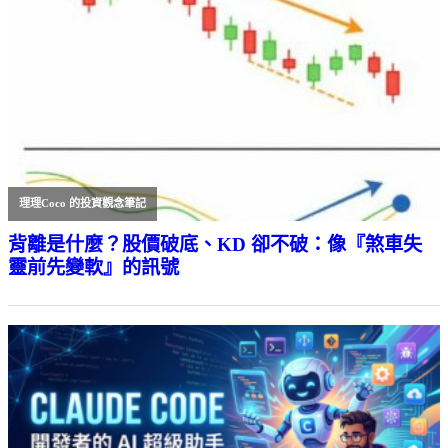
理理Coco 的投資觀念筆記
背離是什麼？股價破底、KD 卻不破：像『煞車失
靈前先變軟』的訊號