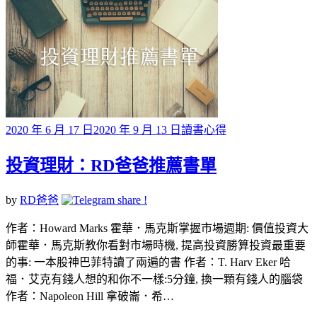
Posted
2020 年 6 月 17 日
2020 年 9 月 13 日
讀書心得
on
投資理財：RD爸爸推薦書單
by
RD爸爸
作者：Howard Marks 霍華．馬克斯掌握市場週期: 價值投資大
師霍華．馬克斯教你看對市場時機, 提高投資勝算投資最重要
的事: 一本股神巴菲特讀了兩遍的書 作者：T. Harv Eker 哈
福．艾克有錢人想的和你不一樣:5分鐘, 換一顆有錢人的腦袋
作者：Napoleon Hill 拿破崙．希…