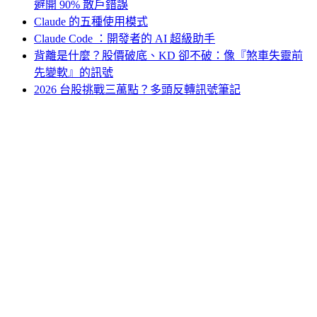
避開 90% 散戶錯誤
Claude 的五種使用模式
Claude Code ：開發者的 AI 超級助手
背離是什麼？股價破底、KD 卻不破：像『煞車失靈前
先變軟』的訊號
2026 台股挑戰三萬點？多頭反轉訊號筆記