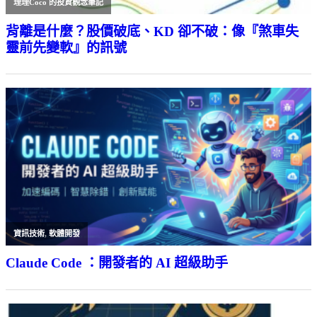
理理Coco 的投資觀念筆記
背離是什麼？股價破底、KD 卻不破：像『煞車失
靈前先變軟』的訊號
資訊技術
,
軟體開發
Claude Code ：開發者的 AI 超級助手