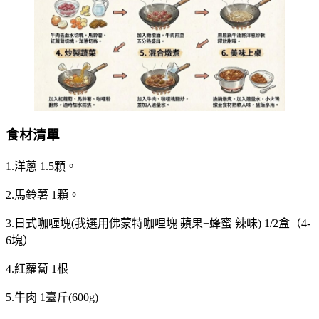
食材清單
1.洋蔥 1.5顆。
2.馬鈴薯 1顆。
3.日式咖喱塊(我選用佛蒙特咖哩塊 蘋果+蜂蜜 辣味) 1/2盒（4-
6塊）
4.紅蘿蔔 1根
5.牛肉 1臺斤(600g)