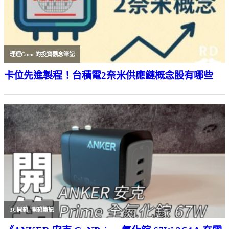
理理Coco 的投資觀念筆記
卡位先進製程！台積電2奈米供應鏈概念股有哪些
3C開箱
,
開箱筆記