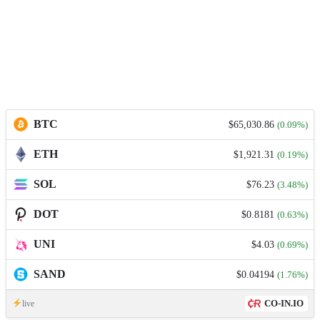
BTC
$65,030.86
(0.09%)
ETH
$1,921.31
(0.19%)
SOL
$76.23
(3.48%)
DOT
$0.8181
(0.63%)
UNI
$4.03
(0.69%)
SAND
$0.04194
(1.76%)
CO-IN.IO
live