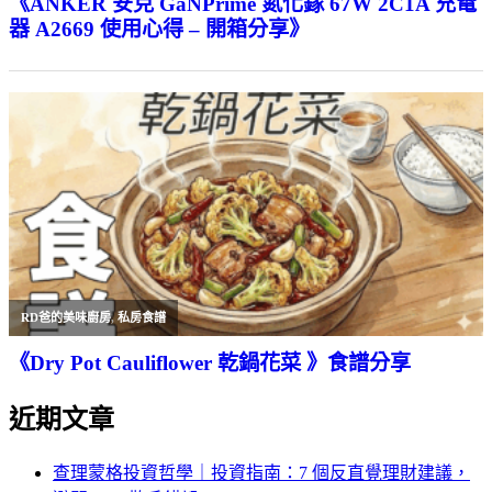
《ANKER 安克 GaNPrime 氮化鎵 67W 2C1A 充電
器 A2669 使用心得 – 開箱分享》
RD爸的美味廚房
,
私房食譜
《Dry Pot Cauliflower 乾鍋花菜 》食譜分享
近期文章
查理蒙格投資哲學｜投資指南：7 個反直覺理財建議，