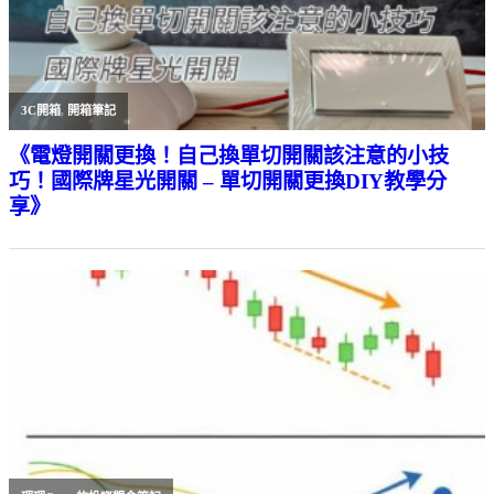
3C開箱
,
開箱筆記
《電燈開關更換！自己換單切開關該注意的小技
巧！國際牌星光開關 – 單切開關更換DIY教學分
享》