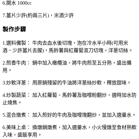
6.開水 1000cc
7.薑片少許(約兩三片)，米酒少許
製作步驟
1.選料備製： 牛肉去血水後切塊，泡在冷水半小時(可用米
酒、少許薑片去腥)，馬鈴薯與紅蘿蔔滾刀切塊，洋蔥切絲。
2.煎香牛肉： 鍋中加入橄欖油，將牛肉煎至五分熟，盛出備
用。
3.炒軟洋蔥： 用原鍋殘留的牛油將洋蔥絲炒軟，釋放甜味。
4.炒製蔬菜： 加入紅蘿蔔、馬鈴薯及咖哩粉翻炒，適時加水防
止燒焦。
5.混合燉煮： 加入煎好的牛肉及咖哩塊翻炒，並加入適量水。
6.美味上桌： 換燉鍋燉煮，加入適量水，小火慢燉至食材熟軟
入味，盛飯享用。