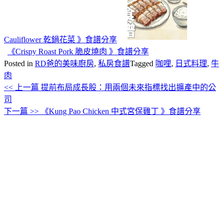
Cauliflower 乾鍋花菜 》食譜分享
《Crispy Roast Pork 脆皮燒肉 》食譜分享
Posted in
RD爸的美味廚房
,
私房食譜
Tagged
咖哩
,
日式料理
,
牛
肉
<< 上一篇
提前布局成長股：用兩個未來指標找出擴產中的公
文
司
章
下一篇 >>
《Kung Pao Chicken 中式宮保雞丁 》食譜分享
導
覽