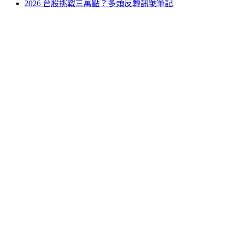
2026 台股挑戰三萬點？多頭反轉訊號筆記