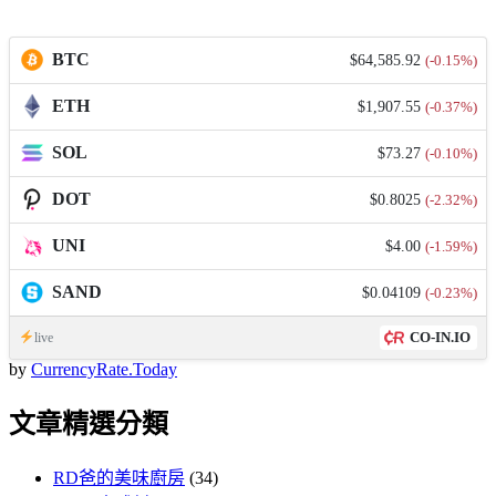
BTC
$64,585.92
(-0.15%)
ETH
$1,907.55
(-0.37%)
SOL
$73.27
(-0.10%)
DOT
$0.8025
(-2.32%)
UNI
$4.00
(-1.59%)
SAND
$0.04109
(-0.23%)
CO-IN.IO
live
by
CurrencyRate.Today
文章精選分類
RD爸的美味廚房
(34)