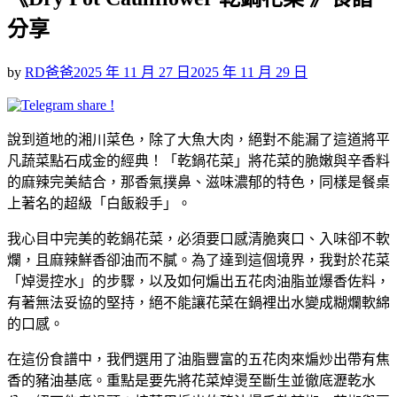
分享
Posted
by
RD爸爸
2025 年 11 月 27 日
2025 年 11 月 29 日
on
說到道地的湘川菜色，除了大魚大肉，絕對不能漏了這道將平
凡蔬菜點石成金的經典！「乾鍋花菜」將花菜的脆嫩與辛香料
的麻辣完美結合，那香氣撲鼻、滋味濃郁的特色，同樣是餐桌
上著名的超級「白飯殺手」。
我心目中完美的乾鍋花菜，必須要口感清脆爽口、入味卻不軟
爛，且麻辣鮮香卻油而不膩。為了達到這個境界，我對於花菜
「焯燙控水」的步驟，以及如何煸出五花肉油脂並爆香佐料，
有著無法妥協的堅持，絕不能讓花菜在鍋裡出水變成糊爛軟綿
的口感。
在這份食譜中，我們選用了油脂豐富的五花肉來煸炒出帶有焦
香的豬油基底。重點是要先將花菜焯燙至斷生並徹底瀝乾水