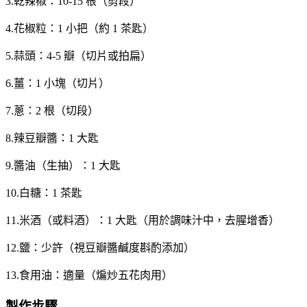
3.乾辣椒：10-15 根（剪段）
4.花椒粒：1 小把（約 1 茶匙）
5.蒜頭：4-5 瓣（切片或拍扁）
6.薑：1 小塊（切片）
7.蔥：2 根（切段）
8.辣豆瓣醬：1 大匙
9.醬油（生抽）：1 大匙
10.白糖：1 茶匙
11.米酒（或料酒）：1 大匙（用於調味汁中，去腥增香）
12.鹽：少許（視豆瓣醬鹹度斟酌添加）
13.食用油：適量（煸炒五花肉用）
製作步驟