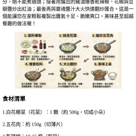
分，絕不能煮過頭；接著用煸出的豬油爆香乾辣椒、花椒與豆
瓣醬炒出紅油；最後再與靈魂醬汁大火快速翻炒匯合。這是一
個能讓您在家輕鬆複製出鑊氣十足、脆嫩爽口，美味甚至超越
餐廳的做法喔！
食材清單
1.白花椰菜（花菜）：1 顆（約 500g，切成小朵）
2.五花肉：約 150g（切薄片）