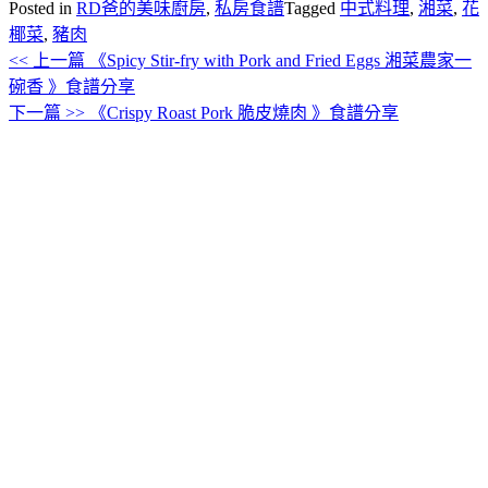
Posted in
RD爸的美味廚房
,
私房食譜
Tagged
中式料理
,
湘菜
,
花
椰菜
,
豬肉
<< 上一篇
《Spicy Stir-fry with Pork and Fried Eggs 湘菜農家一
文
碗香 》食譜分享
章
下一篇 >>
《Crispy Roast Pork 脆皮燒肉 》食譜分享
導
覽