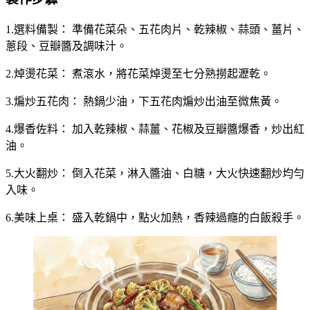
1.選料備製： 準備花菜朵、五花肉片、乾辣椒、蒜頭、薑片、
蔥段、豆瓣醬及調味汁。
2.焯燙花菜： 煮滾水，將花菜焯燙至七分熟撈起瀝乾。
3.煸炒五花肉： 熱鍋少油，下五花肉煸炒出油至微焦黃。
4.爆香佐料： 加入乾辣椒、蒜薑、花椒及豆瓣醬爆香，炒出紅
油。
5.大火翻炒： 倒入花菜，淋入醬油、白糖，大火快速翻炒均勻
入味。
6.美味上桌： 盛入乾鍋中，點火加熱，香辣過癮的白飯殺手。