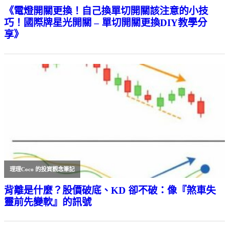
《電燈開關更換！自己換單切開關該注意的小技
巧！國際牌星光開關 – 單切開關更換DIY教學分
享》
理理Coco 的投資觀念筆記
背離是什麼？股價破底、KD 卻不破：像『煞車失
靈前先變軟』的訊號