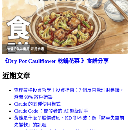
RD爸的美味廚房
,
私房食譜
《Dry Pot Cauliflower 乾鍋花菜 》食譜分享
近期文章
查理蒙格投資哲學｜投資指南：7 個反直覺理財建議，
避開 90% 散戶錯誤
Claude 的五種使用模式
Claude Code ：開發者的 AI 超級助手
背離是什麼？股價破底、KD 卻不破：像『煞車失靈前
先變軟』的訊號