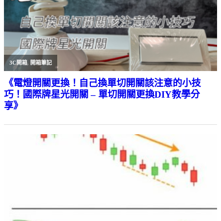
3C開箱
,
開箱筆記
《電燈開關更換！自己換單切開關該注意的小技
巧！國際牌星光開關 – 單切開關更換DIY教學分
享》