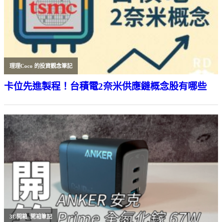
理理Coco 的投資觀念筆記
卡位先進製程！台積電2奈米供應鏈概念股有哪些
3C開箱
,
開箱筆記