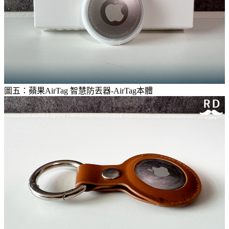
圖五：蘋果AirTag 智慧防丟器-AirTag本體