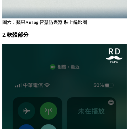
圖六：蘋果AirTag 智慧防丟器-裝上鑰匙圈
2.軟體部分