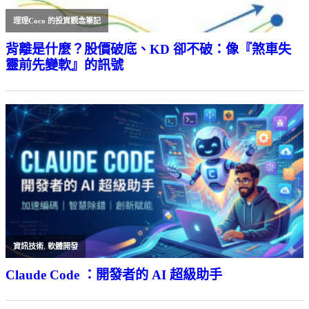
理理Coco 的投資觀念筆記
背離是什麼？股價破底、KD 卻不破：像『煞車失
靈前先變軟』的訊號
資訊技術
,
軟體開發
Claude Code ：開發者的 AI 超級助手