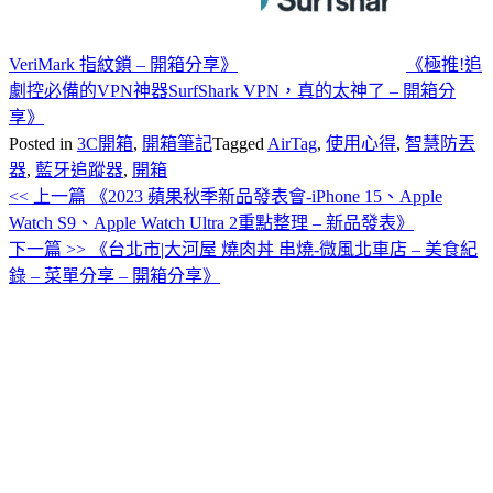
VeriMark 指紋鎖 – 開箱分享》
《極推!追
劇控必備的VPN神器SurfShark VPN，真的太神了 – 開箱分
享》
Posted in
3C開箱
,
開箱筆記
Tagged
AirTag
,
使用心得
,
智慧防丟
器
,
藍牙追蹤器
,
開箱
<< 上一篇
《2023 蘋果秋季新品發表會-iPhone 15、Apple
文
Watch S9、Apple Watch Ultra 2重點整理 – 新品發表》
章
下一篇 >>
《台北市|大河屋 燒肉丼 串燒-微風北車店 – 美食紀
導
錄 – 菜單分享 – 開箱分享》
覽