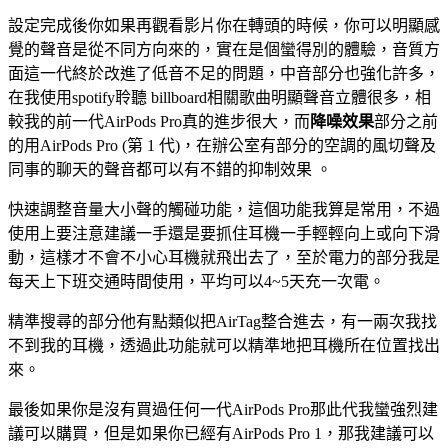
設定完成後你如果再觀看影片你在轉頭的時候，你可以明顯感
覺的聲音是從不同方向來的，實在是個蠻得別的體驗，音質方
面這一代終於改進了低音不足的問題，中音部分也強化許多，
在我使用spotify聆聽 billboard相關歌曲明顯聲音立體很多，相
較我的前一代AirPods Pro真的進步很大，而
降噪效果
部分之前
的用AirPods Pro (第 1 代)，在辦公室有部分的空調的風切聲及
同事的聊天的聲音都可以有不錯的抑制效果 。
快速調整音量大小聲的觸碰功能，這個功能我算是常用，不過
使用上要注意建議一手還是要抓住耳機一手輕輕向上或向下滑
動，這樣才不會不小心耳機就飛出去了，至於電力的部分我是
每天上下班交通時間使用，平均可以4~5天充一次電。
精準搜尋的部分他有點類似把AirTag整合進去，有一兩次我找
不到我的耳機，透過此功能就可以精準地把耳機所在位置找出
來。
最後如果你是沒有買過任何一代AirPods Pro那此代我蠻強烈建
議可以購買，但是如果你已經有AirPods Pro 1，那我建議可以