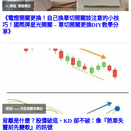
3C開箱
,
開箱筆記
《電燈開關更換！自己換單切開關該注意的小技
巧！國際牌星光開關 – 單切開關更換DIY教學分
享》
理理Coco 的投資觀念筆記
背離是什麼？股價破底、KD 卻不破：像『煞車失
靈前先變軟』的訊號