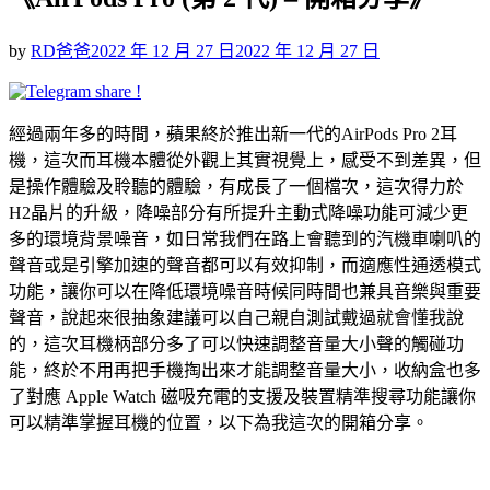
Posted
by
RD爸爸
2022 年 12 月 27 日
2022 年 12 月 27 日
on
經過兩年多的時間，蘋果終於推出新一代的AirPods Pro 2耳
機，這次而耳機本體從外觀上其實視覺上，感受不到差異，但
是操作體驗及聆聽的體驗，有成長了一個檔次，這次得力於
H2晶片的升級，降噪部分有所提升主動式降噪功能可減少更
多的環境背景噪音，如日常我們在路上會聽到的汽機車喇叭的
聲音或是引擎加速的聲音都可以有效抑制，而適應性通透模式
功能，讓你可以在降低環境噪音時候同時間也兼具音樂與重要
聲音，說起來很抽象建議可以自己親自測試戴過就會懂我說
的，這次耳機柄部分多了可以快速調整音量大小聲的觸碰功
能，終於不用再把手機掏出來才能調整音量大小，收納盒也多
了對應 Apple Watch 磁吸充電的支援及裝置精準搜尋功能讓你
可以精準掌握耳機的位置，以下為我這次的開箱分享。