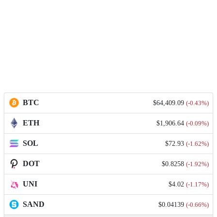
BTC
$64,409.09
(-0.43%)
ETH
$1,906.64
(-0.09%)
SOL
$72.93
(-1.62%)
DOT
$0.8258
(-1.92%)
UNI
$4.02
(-1.17%)
SAND
$0.04139
(-0.66%)