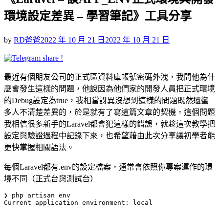
環境設定差異 – 學習筆記》工具分享
Posted
by
RD爸爸
2022 年 10 月 21 日
2022 年 10 月 21 日
on
最近有個朋友公司的正式區資料庫帳號密碼外洩，我問他為什
麼會發生這樣的問題，他說因為他們家的開發人員把正式環境
的Debug設定為true，我相當訝異沒想到這樣的問題既然還蠻
多人不清楚差異的，於是就有了寫這篇文章的契機，這個問題
我相信很多新手的Laravel都會犯這樣的錯誤，就趁這次教學把
設定與驗證過程中記錄下來，也希望藉由此次分享讓初學者能
更快掌握相關語法。
每個Laravel都有.env的設定檔案，通常會依照你專案運作的環
境不同（正式台與測試台）
❯ php artisan env

Current application environment: local