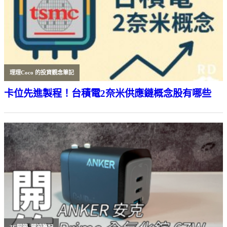
理理Coco 的投資觀念筆記
卡位先進製程！台積電2奈米供應鏈概念股有哪些
3C開箱
,
開箱筆記