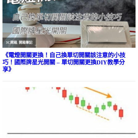
3C開箱
,
開箱筆記
《電燈開關更換！自己換單切開關該注意的小技
巧！國際牌星光開關 – 單切開關更換DIY教學分
享》