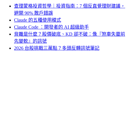
查理蒙格投資哲學｜投資指南：7 個反直覺理財建議，
避開 90% 散戶錯誤
Claude 的五種使用模式
Claude Code ：開發者的 AI 超級助手
背離是什麼？股價破底、KD 卻不破：像『煞車失靈前
先變軟』的訊號
2026 台股挑戰三萬點？多頭反轉訊號筆記