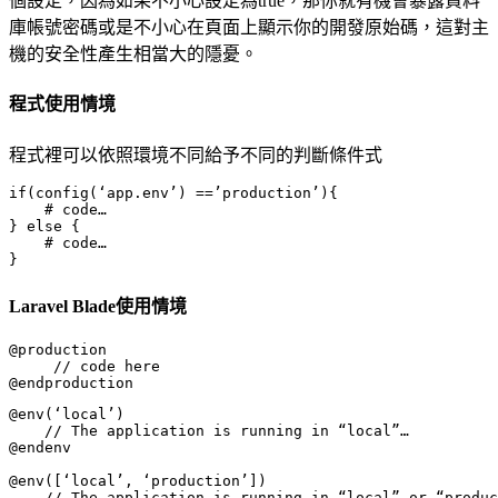
個設定，因為如果不小心設定為true，那你就有機會暴露資料
庫帳號密碼或是不小心在頁面上顯示你的開發原始碼，這對主
機的安全性產生相當大的隱憂。
程式使用情境
程式裡可以依照環境不同給予不同的判斷條件式
if(config(‘app.env’) ==’production’){

    # code…

} else {

    # code…

}
Laravel Blade使用情境
@production

     // code here

@endproduction
@env(‘local’)

    // The application is running in “local”…

@endenv

@env([‘local’, ‘production’])

    // The application is running in “local” or “produc