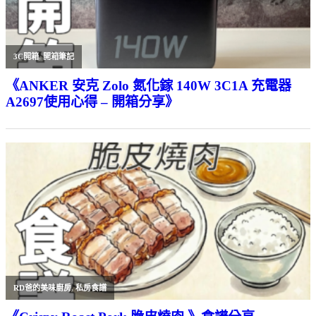
3C開箱
,
開箱筆記
《ANKER 安克 Zolo 氮化鎵 140W 3C1A 充電器
A2697使用心得 – 開箱分享》
RD爸的美味廚房
,
私房食譜