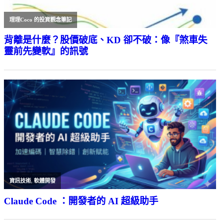
理理Coco 的投資觀念筆記
背離是什麼？股價破底、KD 卻不破：像『煞車失
靈前先變軟』的訊號
資訊技術
,
軟體開發
Claude Code ：開發者的 AI 超級助手