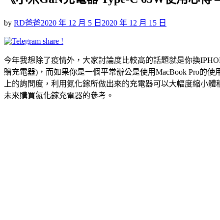
Posted
by
RD爸爸
2020 年 12 月 5 日
2020 年 12 月 15 日
on
今年我想除了疫情外，大家討論度比較高的話題就是你換IPHO
贈充電器)，而如果你是一個平常辦公是使用MacBook P
上的詢問度，利用氮化鎵所做出來的充電器可以大幅度縮小體積以
未來購買氮化鎵充電器的參考。