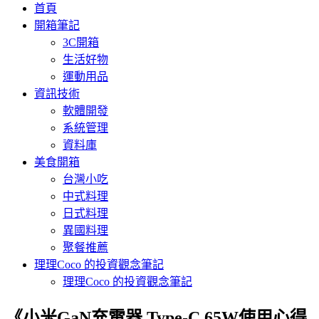
首頁
開箱筆記
3C開箱
生活好物
運動用品
資訊技術
軟體開發
系統管理
資料庫
美食開箱
台灣小吃
中式料理
日式料理
異國料理
聚餐推薦
理理Coco 的投資觀念筆記
理理Coco 的投資觀念筆記
《小米GaN充電器 Type-C 65W使用心得