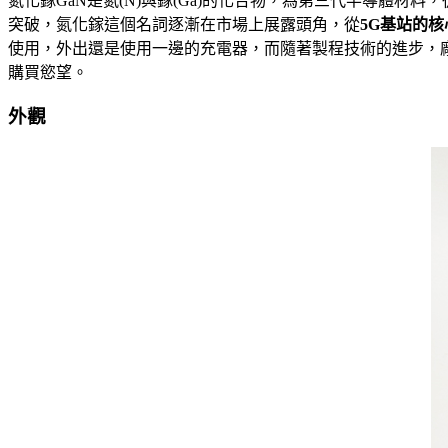
氮化鎵GaN是氮(N)與鎵(Ga)的化合物，為第三代半導體材料
突破，氮化鎵這個名詞逐漸在市場上展露頭角，從
5G基站的核
使用，外出還是使用一邊的充電器，而隨著製程技術的進步，
購買慾望。
外觀