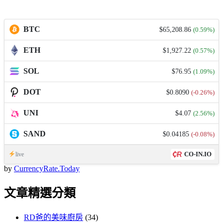
BTC
$65,208.86
(0.59%)
ETH
$1,927.22
(0.57%)
SOL
$76.95
(1.09%)
DOT
$0.8090
(-0.26%)
UNI
$4.07
(2.56%)
SAND
$0.04185
(-0.08%)
CO-IN.IO
live
by
CurrencyRate.Today
文章精選分類
RD爸的美味廚房
(34)