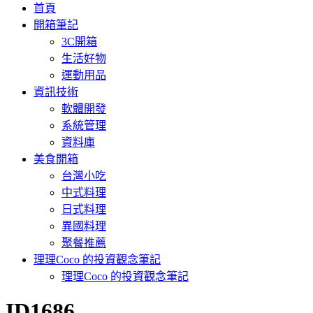
首頁
開箱筆記
3C開箱
生活好物
運動用品
資訊技術
軟體開發
系統管理
資料庫
美食開箱
台灣小吃
中式料理
日式料理
異國料理
聚餐推薦
理理Coco 的投資觀念筆記
理理Coco 的投資觀念筆記
:
ID1686