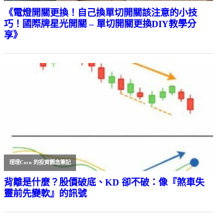
《電燈開關更換！自己換單切開關該注意的小技
巧！國際牌星光開關 – 單切開關更換DIY教學分
享》
理理Coco 的投資觀念筆記
背離是什麼？股價破底、KD 卻不破：像『煞車失
靈前先變軟』的訊號