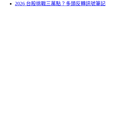
2026 台股挑戰三萬點？多頭反轉訊號筆記