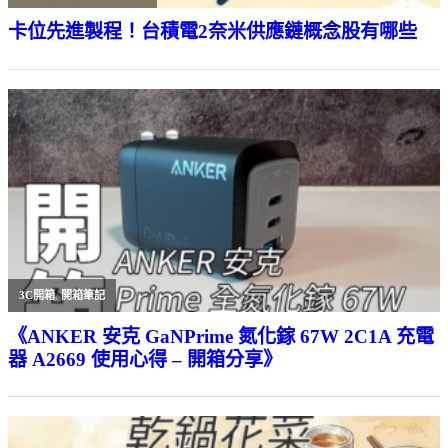
卡位先進製程！台積電2奈米供應鏈概念股有哪些
3C開箱
,
開箱筆記
《ANKER 安克 GaNPrime 氮化鎵 67W 2C1A 充電
器 A2669 使用心得 – 開箱分享》