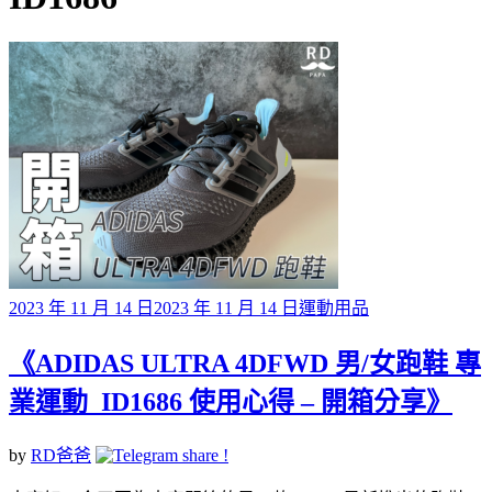
標籤
Posted
2023 年 11 月 14 日
2023 年 11 月 14 日
運動用品
on
《ADIDAS ULTRA 4DFWD 男/女跑鞋 專
業運動 ID1686 使用心得 – 開箱分享》
by
RD爸爸