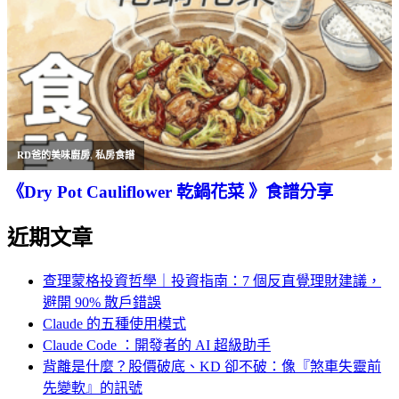
RD爸的美味廚房
,
私房食譜
《Dry Pot Cauliflower 乾鍋花菜 》食譜分享
近期文章
查理蒙格投資哲學｜投資指南：7 個反直覺理財建議，
避開 90% 散戶錯誤
Claude 的五種使用模式
Claude Code ：開發者的 AI 超級助手
背離是什麼？股價破底、KD 卻不破：像『煞車失靈前
先變軟』的訊號