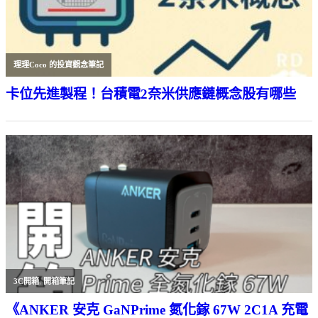
理理Coco 的投資觀念筆記
卡位先進製程！台積電2奈米供應鏈概念股有哪些
3C開箱
,
開箱筆記
《ANKER 安克 GaNPrime 氮化鎵 67W 2C1A 充電