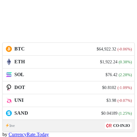
BTC
$64,922.32
(-0.06%)
ETH
$1,922.24
(0.38%)
SOL
$76.42
(2.28%)
DOT
$0.8102
(-1.09%)
UNI
$3.98
(-0.07%)
SAND
$0.04189
(1.25%)
CO-IN.IO
live
by
CurrencyRate.Today