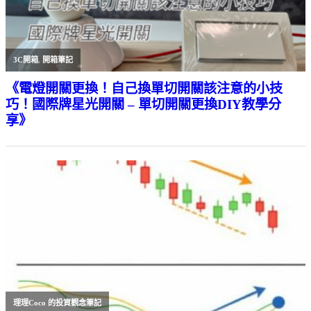
3C開箱
,
開箱筆記
《電燈開關更換！自己換單切開關該注意的小技
巧！國際牌星光開關 – 單切開關更換DIY教學分
享》
理理Coco 的投資觀念筆記