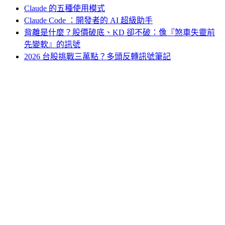
Claude 的五種使用模式
Claude Code ：開發者的 AI 超級助手
背離是什麼？股價破底、KD 卻不破：像『煞車失靈前
先變軟』的訊號
2026 台股挑戰三萬點？多頭反轉訊號筆記