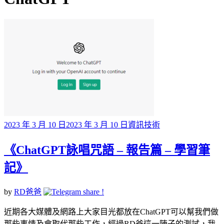
標籤
Posted
2023 年 3 月 10 日
2023 年 3 月 10 日
資訊技術
on
《ChatGPT詠唱咒語 – 報告篇 – 學習筆
記》
by
RD爸爸
近期各大媒體及網路上大家目光都放在ChatGPT可以幫我們做
那些事情及會取代那些工作，經過RD爸這一陣子的測試，我