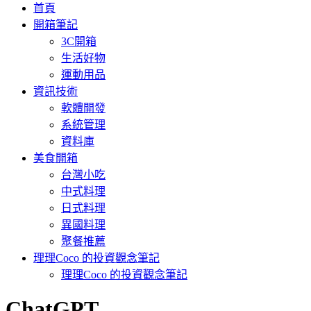
首頁
開箱筆記
3C開箱
生活好物
運動用品
資訊技術
軟體開發
系統管理
資料庫
美食開箱
台灣小吃
中式料理
日式料理
異國料理
聚餐推薦
理理Coco 的投資觀念筆記
理理Coco 的投資觀念筆記
:
ChatGPT