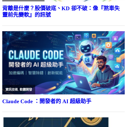
背離是什麼？股價破底、KD 卻不破：像『煞車失
靈前先變軟』的訊號
資訊技術
,
軟體開發
Claude Code ：開發者的 AI 超級助手