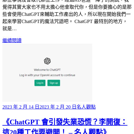
覺得其實大家也不用太擔心他會取代你，但是你要擔心的是那
些會使用ChatGPT來輔助工作產出的人，所以現在開始我們一
起來學習ChatGPT的魔法咒語吧。 ChatGPT 最特別的地方，
就是…
繼續閱讀
Posted
2023 年 2 月 14 日
2023 年 2 月 20 日
名人觀點
on
《ChatGPT 會引發失業恐慌？李開復：
這20種工作要避開！ – 名人觀點》