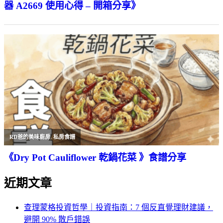
器 A2669 使用心得 – 開箱分享》
RD爸的美味廚房
,
私房食譜
《Dry Pot Cauliflower 乾鍋花菜 》食譜分享
近期文章
查理蒙格投資哲學｜投資指南：7 個反直覺理財建議，
避開 90% 散戶錯誤