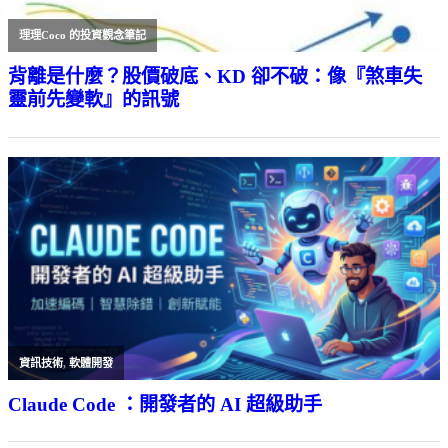
理理Coco 的投資觀念筆記
背離是什麼？股價破底、KD 卻不破：像『煞車失
靈前先變軟』的訊號
資訊技術
,
軟體開發
Claude Code ：開發者的 AI 超級助手