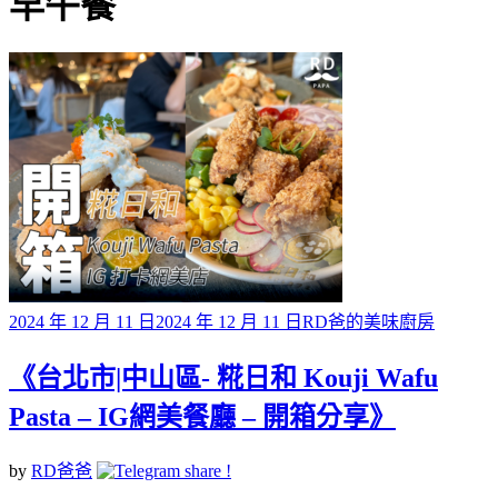
標籤
早午餐
Posted
2024 年 12 月 11 日
2024 年 12 月 11 日
RD爸的美味廚房
on
《台北市|中山區- 糀日和 Kouji Wafu
Pasta – IG網美餐廳 – 開箱分享》
by
RD爸爸