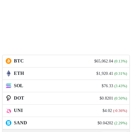
BTC
$65,062.04
(0.13%)
ETH
$1,920.41
(0.31%)
SOL
$76.33
(3.43%)
DOT
$0.8201
(0.50%)
UNI
$4.02
(-0.36%)
SAND
$0.04202
(2.29%)