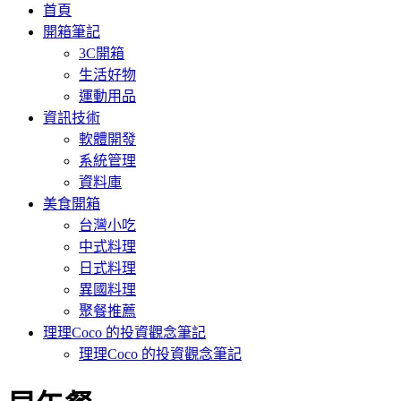
首頁
開箱筆記
3C開箱
生活好物
運動用品
資訊技術
軟體開發
系統管理
資料庫
美食開箱
台灣小吃
中式料理
日式料理
異國料理
聚餐推薦
理理Coco 的投資觀念筆記
理理Coco 的投資觀念筆記
: