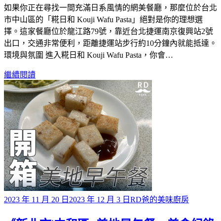
如果你正在尋找一間充滿日系風情的網美餐廳，那麼位於台北
市中山區的「糀日和 Kouji Wafu Pasta」絕對是你的理想選
擇。這家餐廳位於龍江路79號，靠近台北捷運南京復興站2號
出口，交通非常便利，距離捷運站步行約10分鐘內就能抵達。
環境與氛圍 進入糀日和 Kouji Wafu Pasta，你會…
繼續閱讀
Posted
2023 年 11 月 20 日
2023 年 12 月 3 日
RD爸的美味廚房
on