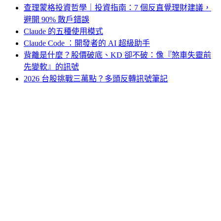
查理蒙格投資哲學｜投資指南：7 個反直覺理財建議，
避開 90% 散戶錯誤
Claude 的五種使用模式
Claude Code ：開發者的 AI 超級助手
背離是什麼？股價破底、KD 卻不破：像『煞車失靈前
先變軟』的訊號
2026 台股挑戰三萬點？多頭反轉訊號筆記