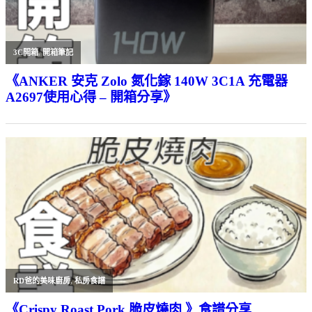
3C開箱
,
開箱筆記
《ANKER 安克 Zolo 氮化鎵 140W 3C1A 充電器
A2697使用心得 – 開箱分享》
RD爸的美味廚房
,
私房食譜
《Crispy Roast Pork 脆皮燒肉 》食譜分享