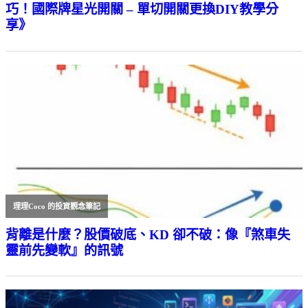
巧！國際牌星光開關 – 單切開關更換DIY教學分
享》
理理Coco 的投資觀念筆記
背離是什麼？股價破底、KD 卻不破：像『煞車失
靈前先變軟』的訊號