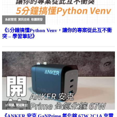
系統管理
,
資訊技術
,
軟體開發
《5分鐘搞懂Python Venv，讓你的專案從此互不衝
突 – 學習筆記》
3C開箱
,
開箱筆記
《ANKER 安克 GaNPrime 氮化鎵 67W 2C1A 充電