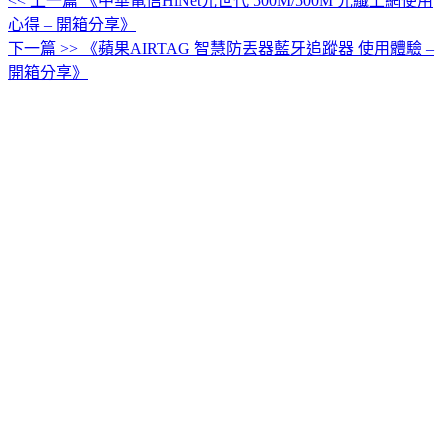
<< 上一篇
《中華電信HiNet光世代 500M/500M 光纖上網使用
文
心得 – 開箱分享》
章
下一篇 >>
《蘋果AIRTAG 智慧防丟器藍牙追蹤器 使用體驗 –
導
開箱分享》
覽