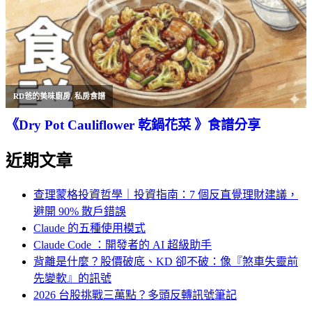
RD爸的美味廚房
,
私房食譜
《Dry Pot Cauliflower 乾鍋花菜 》食譜分享
近期文章
查理蒙格投資哲學｜投資指南：7 個反直覺理財建議，
避開 90% 散戶錯誤
Claude 的五種使用模式
Claude Code ：開發者的 AI 超級助手
背離是什麼？股價破底、KD 卻不破：像『煞車失靈前
先變軟』的訊號
2026 台股挑戰三萬點？多頭反轉訊號筆記