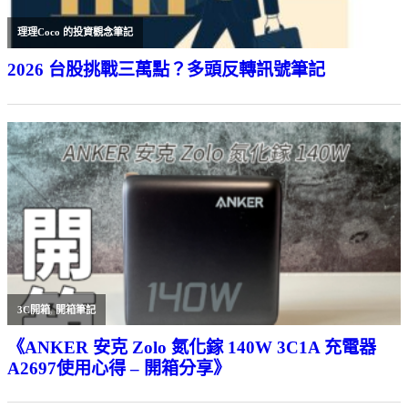
理理Coco 的投資觀念筆記
2026 台股挑戰三萬點？多頭反轉訊號筆記
3C開箱
,
開箱筆記
《ANKER 安克 Zolo 氮化鎵 140W 3C1A 充電器
A2697使用心得 – 開箱分享》