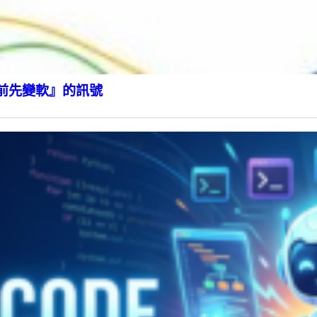
前先變軟』的訊號