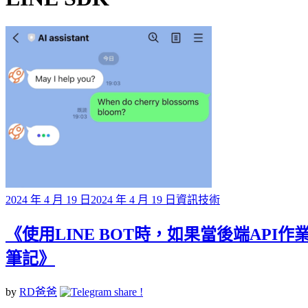
標籤
Posted
2024 年 4 月 19 日
2024 年 4 月 19 日
資訊技術
on
《使用LINE BOT時，如果當後端AP
筆記》
by
RD爸爸