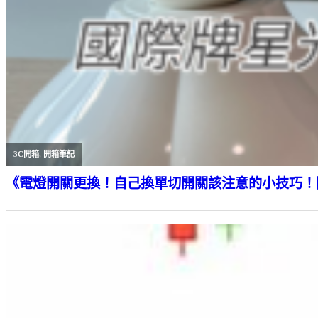
3C開箱
,
開箱筆記
《電燈開關更換！自己換單切開關該注意的小技巧！國