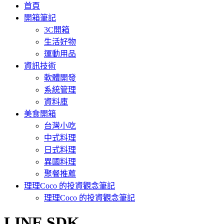
首頁
開箱筆記
3C開箱
生活好物
運動用品
資訊技術
軟體開發
系統管理
資料庫
美食開箱
台灣小吃
中式料理
日式料理
異國料理
聚餐推薦
理理Coco 的投資觀念筆記
理理Coco 的投資觀念筆記
:
LINE SDK