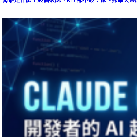
背離是什麼？股價破底、KD 卻不破：像『煞車失靈