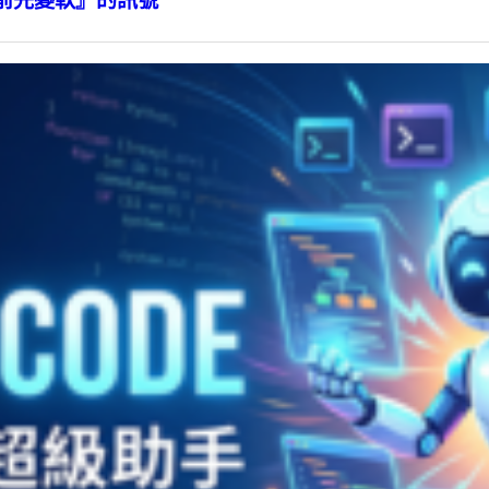
前先變軟』的訊號