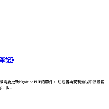
習筆記》
新Ngnix or PHP的套件， 也或者再安裝過程中裝錯套
除，但…