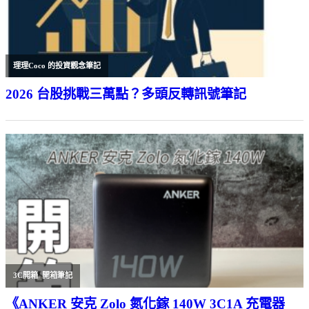
理理Coco 的投資觀念筆記
2026 台股挑戰三萬點？多頭反轉訊號筆記
3C開箱
,
開箱筆記
《ANKER 安克 Zolo 氮化鎵 140W 3C1A 充電器