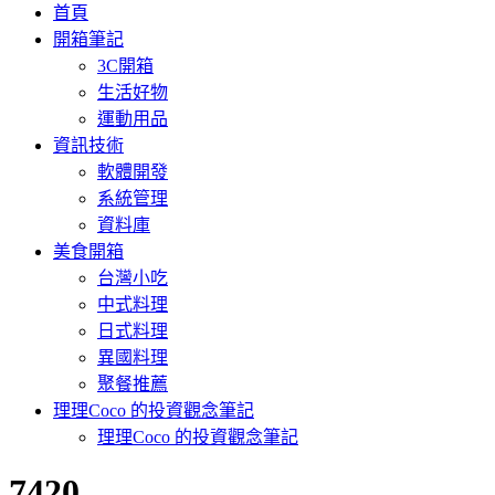
首頁
開箱筆記
3C開箱
生活好物
運動用品
資訊技術
軟體開發
系統管理
資料庫
美食開箱
台灣小吃
中式料理
日式料理
異國料理
聚餐推薦
理理Coco 的投資觀念筆記
理理Coco 的投資觀念筆記
:
7420