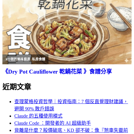
RD爸的美味廚房
,
私房食譜
《Dry Pot Cauliflower 乾鍋花菜 》食譜分享
近期文章
查理蒙格投資哲學｜投資指南：7 個反直覺理財建議，
避開 90% 散戶錯誤
Claude 的五種使用模式
Claude Code ：開發者的 AI 超級助手
背離是什麼？股價破底、KD 卻不破：像『煞車失靈前