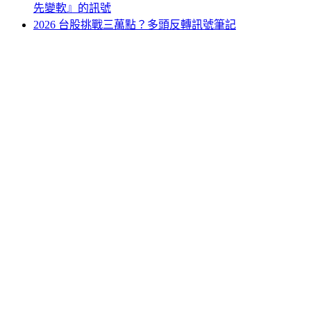
先變軟』的訊號
2026 台股挑戰三萬點？多頭反轉訊號筆記