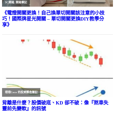
3C開箱
,
開箱筆記
《電燈開關更換！自己換單切開關該注意的小技
巧！國際牌星光開關 – 單切開關更換DIY教學分
享》
理理Coco 的投資觀念筆記
背離是什麼？股價破底、KD 卻不破：像『煞車失
靈前先變軟』的訊號