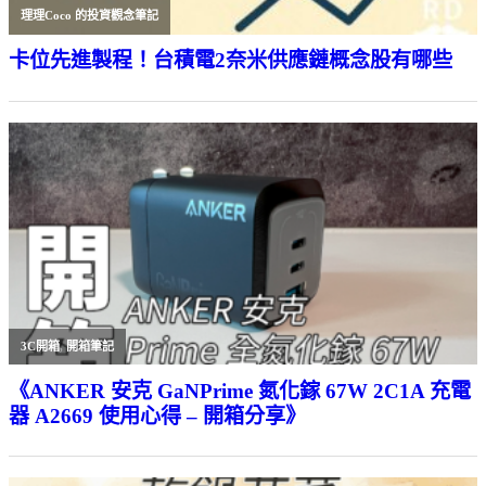
理理Coco 的投資觀念筆記
卡位先進製程！台積電2奈米供應鏈概念股有哪些
3C開箱
,
開箱筆記
《ANKER 安克 GaNPrime 氮化鎵 67W 2C1A 充電
器 A2669 使用心得 – 開箱分享》