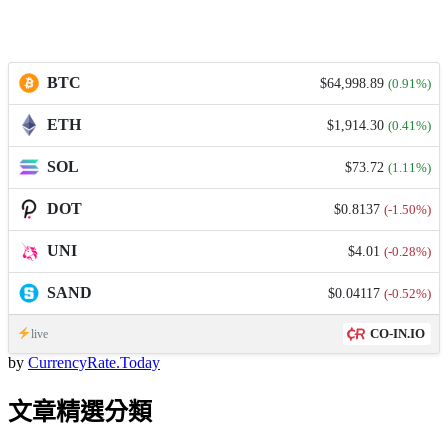
BTC
$64,998.89
(0.91%)
ETH
$1,914.30
(0.41%)
SOL
$73.72
(1.11%)
DOT
$0.8137
(-1.50%)
UNI
$4.01
(-0.28%)
SAND
$0.04117
(-0.52%)
CO-IN.IO
live
by
CurrencyRate.Today
文章精選分類