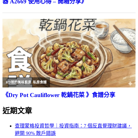
器 A2669 使用心得 – 開箱分享》
RD爸的美味廚房
,
私房食譜
《Dry Pot Cauliflower 乾鍋花菜 》食譜分享
近期文章
查理蒙格投資哲學｜投資指南：7 個反直覺理財建議，
避開 90% 散戶錯誤