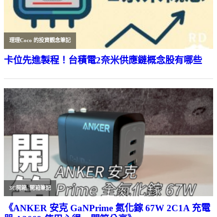
理理Coco 的投資觀念筆記
卡位先進製程！台積電2奈米供應鏈概念股有哪些
3C開箱
,
開箱筆記
《ANKER 安克 GaNPrime 氮化鎵 67W 2C1A 充電