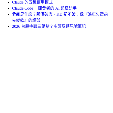
Claude 的五種使用模式
Claude Code ：開發者的 AI 超級助手
背離是什麼？股價破底、KD 卻不破：像『煞車失靈前
先變軟』的訊號
2026 台股挑戰三萬點？多頭反轉訊號筆記