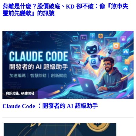
背離是什麼？股價破底、KD 卻不破：像『煞車失
靈前先變軟』的訊號
資訊技術
,
軟體開發
Claude Code ：開發者的 AI 超級助手