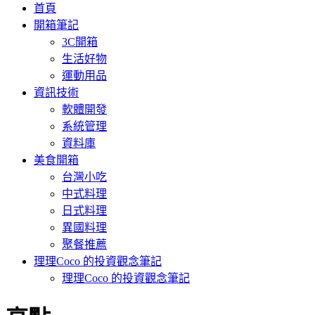
首頁
開箱筆記
3C開箱
生活好物
運動用品
資訊技術
軟體開發
系統管理
資料庫
美食開箱
台灣小吃
中式料理
日式料理
異國料理
聚餐推薦
理理Coco 的投資觀念筆記
理理Coco 的投資觀念筆記
: