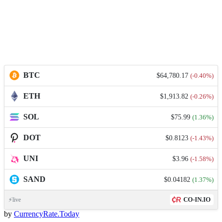
BTC
$64,780.17
(-0.40%)
ETH
$1,913.82
(-0.26%)
SOL
$75.99
(1.36%)
DOT
$0.8123
(-1.43%)
UNI
$3.96
(-1.58%)
SAND
$0.04182
(1.37%)
CO-IN.IO
⚡live
by
CurrencyRate.Today