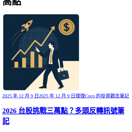
標籤
高點
Posted
2025 年 12 月 9 日
2025 年 12 月 9 日
理理Coco 的投資觀念筆記
on
2026 台股挑戰三萬點？多頭反轉訊號筆
記