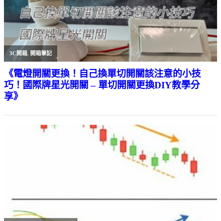
3C開箱
,
開箱筆記
《電燈開關更換！自己換單切開關該注意的小技
巧！國際牌星光開關 – 單切開關更換DIY教學分
享》