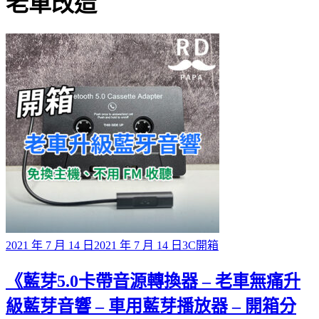
標籤
老車改造
Posted
2021 年 7 月 14 日
2021 年 7 月 14 日
3C開箱
on
《藍芽5.0卡帶音源轉換器 – 老車無痛升
級藍芽音響 – 車用藍芽播放器 – 開箱分