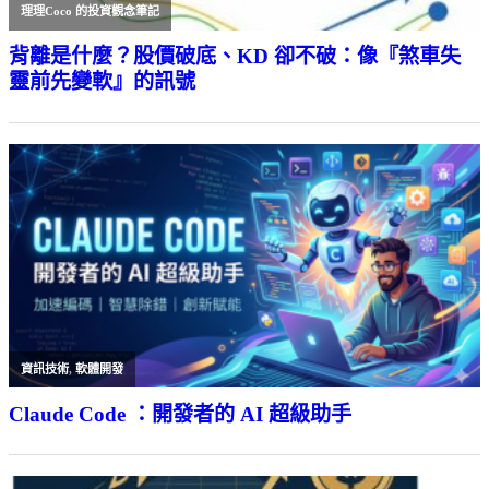
理理Coco 的投資觀念筆記
背離是什麼？股價破底、KD 卻不破：像『煞車失
靈前先變軟』的訊號
資訊技術
,
軟體開發
Claude Code ：開發者的 AI 超級助手