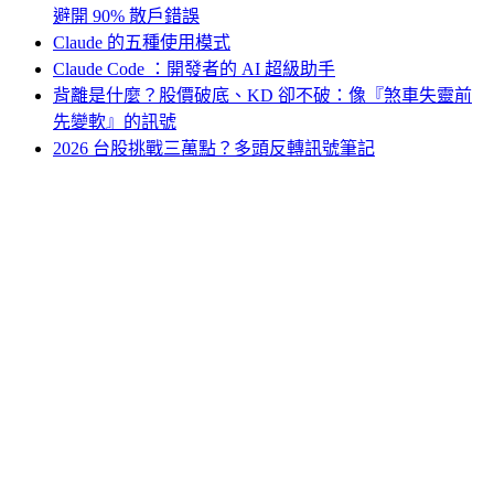
避開 90% 散戶錯誤
Claude 的五種使用模式
Claude Code ：開發者的 AI 超級助手
背離是什麼？股價破底、KD 卻不破：像『煞車失靈前
先變軟』的訊號
2026 台股挑戰三萬點？多頭反轉訊號筆記