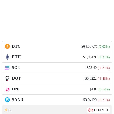
BTC
$64,537.71
(0.03%)
ETH
$1,904.91
(1.21%)
SOL
$73.40
(-1.21%)
DOT
$0.8222
(-3.48%)
UNI
$4.02
(0.14%)
SAND
$0.04120
(-0.77%)
CO-IN.IO
live