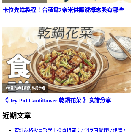
卡位先進製程！台積電2奈米供應鏈概念股有哪些
RD爸的美味廚房
,
私房食譜
《Dry Pot Cauliflower 乾鍋花菜 》食譜分享
近期文章
查理蒙格投資哲學｜投資指南：7 個反直覺理財建議，