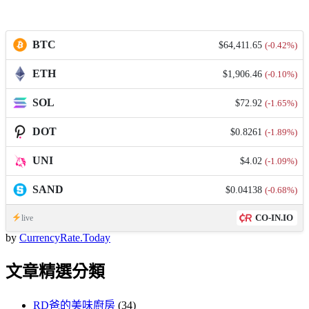
BTC
$64,411.65
(-0.42%)
ETH
$1,906.46
(-0.10%)
SOL
$72.92
(-1.65%)
DOT
$0.8261
(-1.89%)
UNI
$4.02
(-1.09%)
SAND
$0.04138
(-0.68%)
CO-IN.IO
live
by
CurrencyRate.Today
文章精選分類
RD爸的美味廚房
(34)