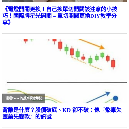
《電燈開關更換！自己換單切開關該注意的小技
巧！國際牌星光開關 – 單切開關更換DIY教學分
享》
理理Coco 的投資觀念筆記
背離是什麼？股價破底、KD 卻不破：像『煞車失
靈前先變軟』的訊號