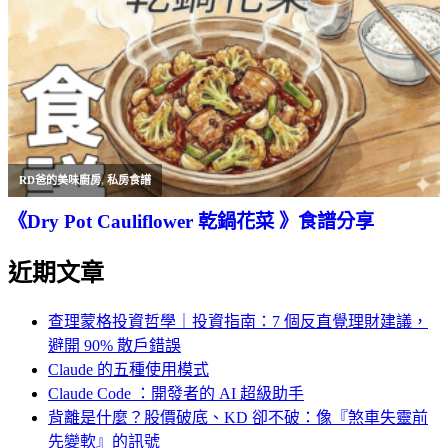
RD爸的美味廚房
,
私房食譜
《Dry Pot Cauliflower 乾鍋花菜 》食譜分享
近期文章
查理蒙格投資哲學｜投資指南：7 個反直覺理財建議，
避開 90% 散戶錯誤
Claude 的五種使用模式
Claude Code ：開發者的 AI 超級助手
背離是什麼？股價破底、KD 卻不破：像『煞車失靈前
先變軟』的訊號