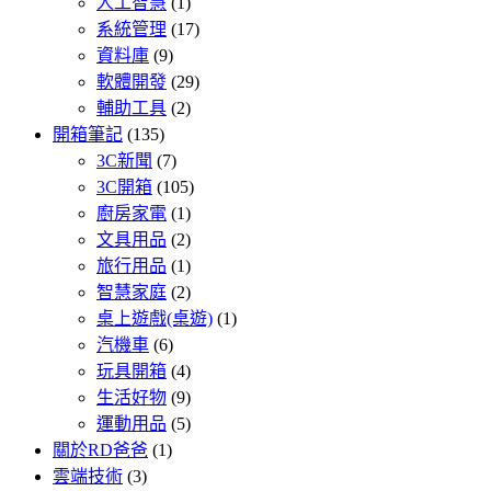
人工智慧
(1)
系統管理
(17)
資料庫
(9)
軟體開發
(29)
輔助工具
(2)
開箱筆記
(135)
3C新聞
(7)
3C開箱
(105)
廚房家電
(1)
文具用品
(2)
旅行用品
(1)
智慧家庭
(2)
桌上遊戲(桌遊)
(1)
汽機車
(6)
玩具開箱
(4)
生活好物
(9)
運動用品
(5)
關於RD爸爸
(1)
雲端技術
(3)