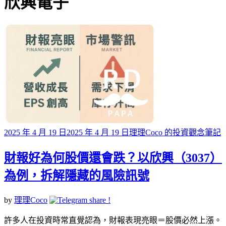
標籤
欣興電子
Posted
2025 年 4 月 19 日
2025 年 4 月 19 日
理理Coco 的投資觀念筆記
on
財報好為何股價還會跌？以欣興（3037）
為例，拆解隱藏的風險訊號
by
理理Coco
許多人在投資時常直覺認為，財報表現亮眼＝股價必然上漲。