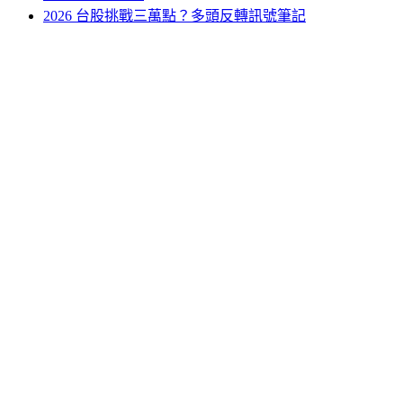
2026 台股挑戰三萬點？多頭反轉訊號筆記