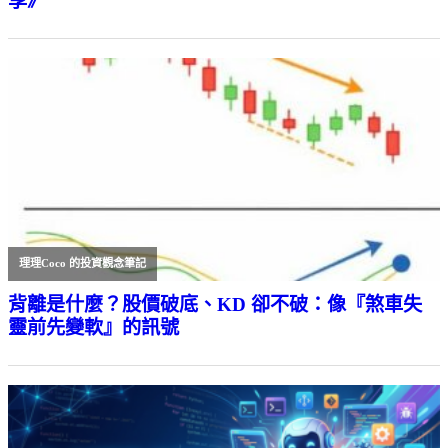
享》
理理Coco 的投資觀念筆記
背離是什麼？股價破底、KD 卻不破：像『煞車失
靈前先變軟』的訊號