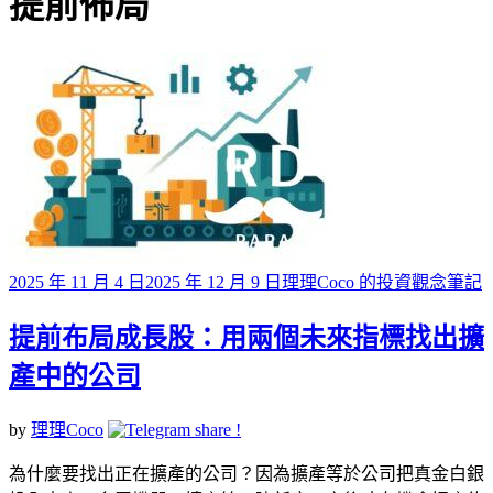
標籤
提前佈局
Posted
2025 年 11 月 4 日
2025 年 12 月 9 日
理理Coco 的投資觀念筆記
on
提前布局成長股：用兩個未來指標找出擴
產中的公司
by
理理Coco
為什麼要找出正在擴產的公司？因為擴產等於公司把真金白銀