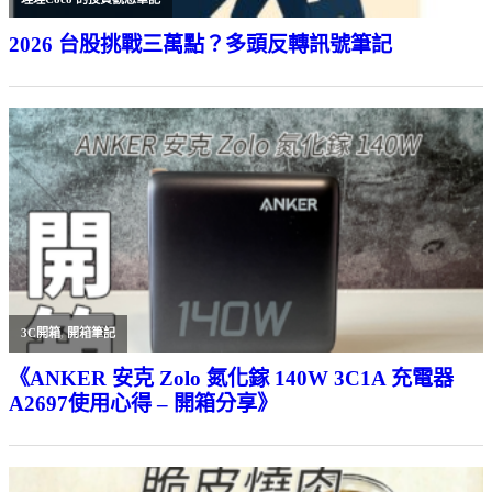
2026 台股挑戰三萬點？多頭反轉訊號筆記
3C開箱
,
開箱筆記
《ANKER 安克 Zolo 氮化鎵 140W 3C1A 充電器
A2697使用心得 – 開箱分享》