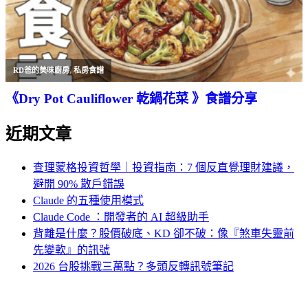
RD爸的美味廚房
,
私房食譜
《Dry Pot Cauliflower 乾鍋花菜 》食譜分享
近期文章
查理蒙格投資哲學｜投資指南：7 個反直覺理財建議，
避開 90% 散戶錯誤
Claude 的五種使用模式
Claude Code ：開發者的 AI 超級助手
背離是什麼？股價破底、KD 卻不破：像『煞車失靈前
先變軟』的訊號
2026 台股挑戰三萬點？多頭反轉訊號筆記