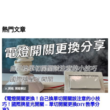
熱門文章
3C開箱
,
開箱筆記
《電燈開關更換！自己換單切開關該注意的小技
巧！國際牌星光開關 – 單切開關更換DIY教學分