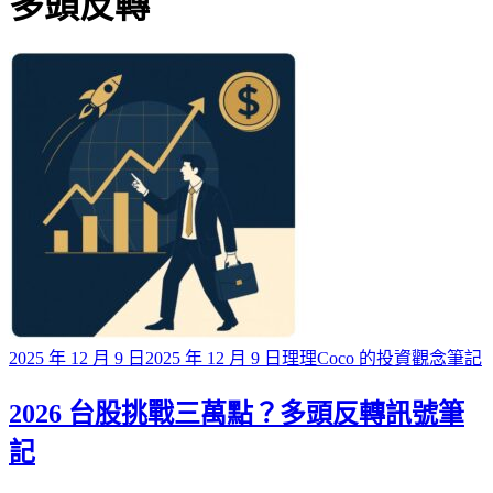
標籤
多頭反轉
Posted
2025 年 12 月 9 日
2025 年 12 月 9 日
理理Coco 的投資觀念筆記
on
2026 台股挑戰三萬點？多頭反轉訊號筆
記