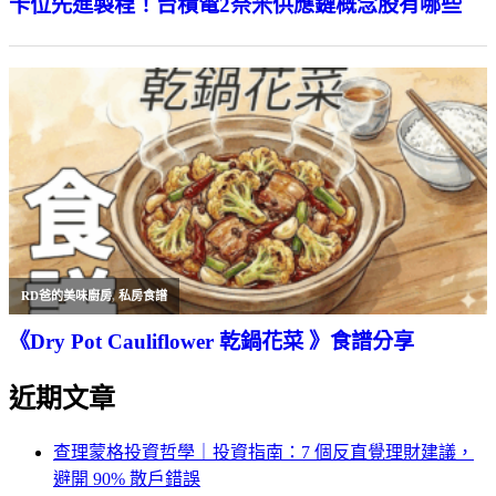
卡位先進製程！台積電2奈米供應鏈概念股有哪些
RD爸的美味廚房
,
私房食譜
《Dry Pot Cauliflower 乾鍋花菜 》食譜分享
近期文章
查理蒙格投資哲學｜投資指南：7 個反直覺理財建議，
避開 90% 散戶錯誤