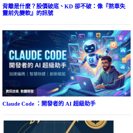
背離是什麼？股價破底、KD 卻不破：像『煞車失
靈前先變軟』的訊號
資訊技術
,
軟體開發
Claude Code ：開發者的 AI 超級助手