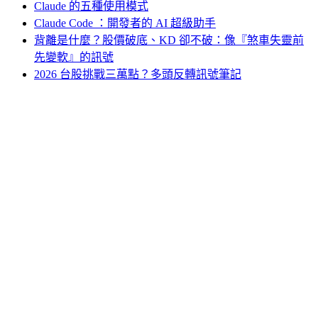
Claude 的五種使用模式
Claude Code ：開發者的 AI 超級助手
背離是什麼？股價破底、KD 卻不破：像『煞車失靈前
先變軟』的訊號
2026 台股挑戰三萬點？多頭反轉訊號筆記