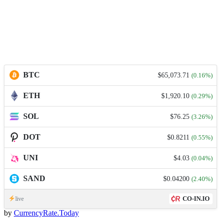
BTC
$65,073.71
(0.16%)
ETH
$1,920.10
(0.29%)
SOL
$76.25
(3.26%)
DOT
$0.8211
(0.55%)
UNI
$4.03
(0.04%)
SAND
$0.04200
(2.40%)
CO-IN.IO
live
by
CurrencyRate.Today