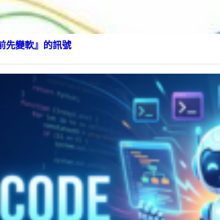
前先變軟』的訊號