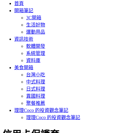
首頁
開箱筆記
3C開箱
生活好物
運動用品
資訊技術
軟體開發
系統管理
資料庫
美食開箱
台灣小吃
中式料理
日式料理
異國料理
聚餐推薦
理理Coco 的投資觀念筆記
理理Coco 的投資觀念筆記
: