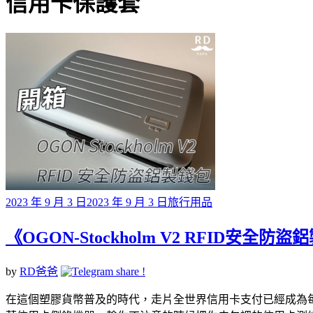
標籤
信用卡保護套
Posted
2023 年 9 月 3 日
2023 年 9 月 3 日
旅行用品
on
《OGON-Stockholm V2 RFID安
by
RD爸爸
在這個塑膠貨幣普及的時代，走片全世界信用卡支付已經成為