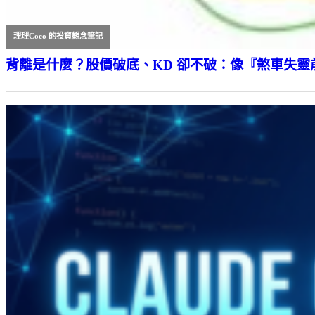
理理Coco 的投資觀念筆記
背離是什麼？股價破底、KD 卻不破：像『煞車失靈