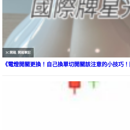
3C開箱
,
開箱筆記
《電燈開關更換！自己換單切開關該注意的小技巧！國