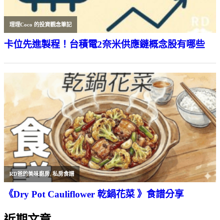
理理Coco 的投資觀念筆記
卡位先進製程！台積電2奈米供應鏈概念股有哪些
RD爸的美味廚房
,
私房食譜
《Dry Pot Cauliflower 乾鍋花菜 》食譜分享
近期文章