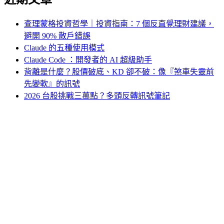
查理蒙格投資哲學｜投資指南：7 個反直覺理財建議，
避開 90% 散戶錯誤
Claude 的五種使用模式
Claude Code ：開發者的 AI 超級助手
背離是什麼？股價破底、KD 卻不破：像『煞車失靈前
先變軟』的訊號
2026 台股挑戰三萬點？多頭反轉訊號筆記