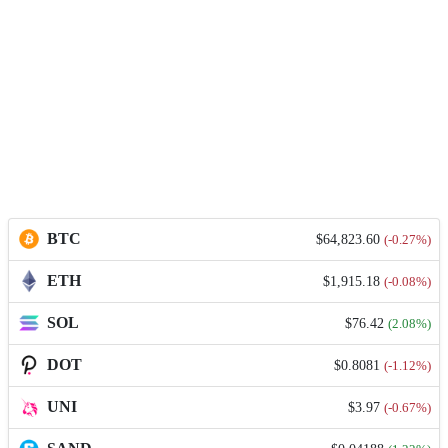
BTC
$64,823.60
(-0.27%)
ETH
$1,915.18
(-0.08%)
SOL
$76.42
(2.08%)
DOT
$0.8081
(-1.12%)
UNI
$3.97
(-0.67%)