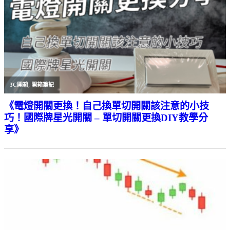
3C開箱
,
開箱筆記
《電燈開關更換！自己換單切開關該注意的小技
巧！國際牌星光開關 – 單切開關更換DIY教學分
享》