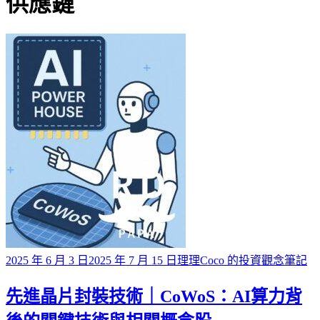
標籤
供應鏈
Posted
2025 年 6 月 3 日
2025 年 7 月 15 日
理理Coco 的投資觀念筆記
on
先進晶片封裝技術｜CoWoS：AI算力背