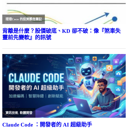
理理Coco 的投資觀念筆記
背離是什麼？股價破底、KD 卻不破：像『煞車失
靈前先變軟』的訊號
資訊技術
,
軟體開發
Claude Code ：開發者的 AI 超級助手