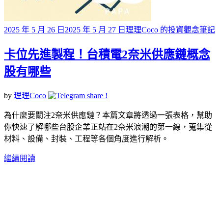
Posted
2025 年 5 月 26 日
2025 年 5 月 27 日
理理Coco 的投資觀念筆記
on
卡位先進製程！台積電2奈米供應鏈概念
股有哪些
by
理理Coco
為什麼要關注2奈米供應鏈？本篇文章將透過一張表格，幫助
你快速了解哪些台股企業正站在2奈米浪潮的第一線，蒐集從
材料、設備、封裝、工程等各個角度進行解析。
繼續閱讀